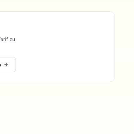
arif zu
n