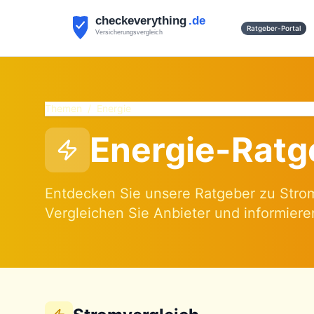
Ratgeber-Portal
Themen
/
Energie
Energie-Ratg
Entdecken Sie unsere Ratgeber zu Strom
Vergleichen Sie Anbieter und informieren