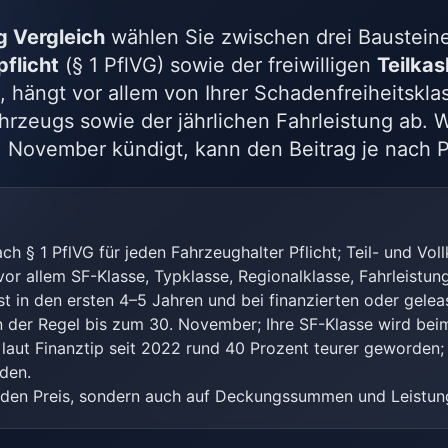
 Vergleich
wählen Sie zwischen drei Bausteine
pflicht
(§ 1 PflVG) sowie der freiwilligen
Teilka
lt, hängt vor allem von Ihrer Schadenfreiheitskl
hrzeugs sowie der jährlichen Fahrleistung ab. W
. November kündigt, kann den Beitrag je nach P
ach § 1 PflVG für jeden Fahrzeughalter Pflicht; Teil- und Vollk
r allem SF-Klasse, Typklasse, Regionalklasse, Fahrleistung
st in den ersten 4–5 Jahren und bei finanzierten oder gele
n der Regel bis zum 30. November; Ihre SF-Klasse wird b
laut Finanztip seit 2022 rund 40 Prozent teurer geworden; e
den.
f den Preis, sondern auch auf Deckungssummen und Leistun