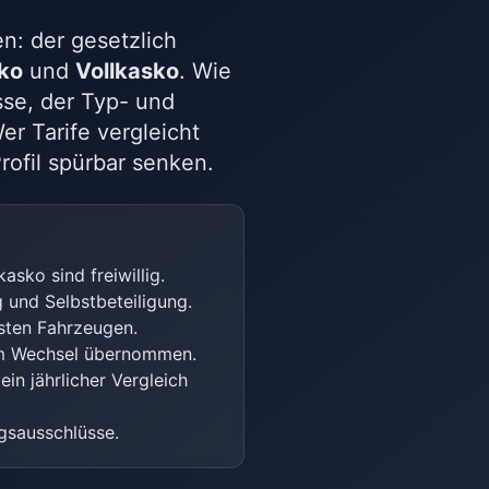
n: der gesetzlich
sko
und
Vollkasko
. Wie
asse, der Typ- und
er Tarife vergleicht
rofil spürbar senken.
asko sind freiwillig.
 und Selbstbeteiligung.
asten Fahrzeugen.
eim Wechsel übernommen.
in jährlicher Vergleich
gsausschlüsse.