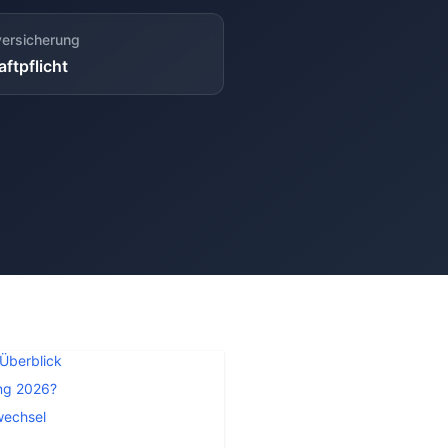
versicherung
ftpflicht
 Überblick
ung 2026?
wechsel