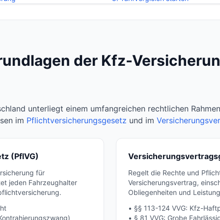
Grundlagen der Kfz-Versicherun
schland unterliegt einem umfangreichen rechtlichen Rahmen
sen im
Pflichtversicherungsgesetz
und im
Versicherungsve
tz (PflVG)
Versicherungsvertrags
rsicherung für
Regelt die Rechte und Pflic
tet jeden Fahrzeughalter
Versicherungsvertrag, einsc
flichtversicherung.
Obliegenheiten und Leistun
cht
• §§ 113-124 VVG: Kfz-Haftp
Kontrahierungszwang)
• § 81 VVG: Grobe Fahrlässi