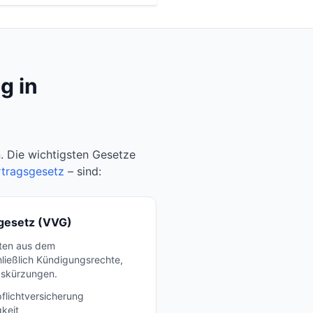
g in
. Die wichtigsten Gesetze
rtragsgesetz
– sind:
gesetz (VVG)
hten aus dem
hließlich Kündigungsrechte,
gskürzungen.
flichtversicherung
gkeit