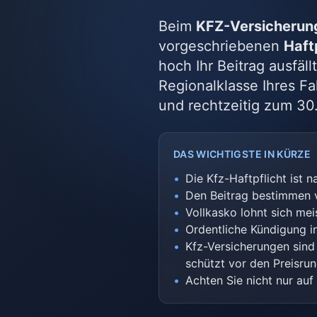
Beim
KFZ-Versicherung
vorgeschriebenen
Haft
hoch Ihr Beitrag ausfäl
Regionalklasse Ihres Fa
und rechtzeitig zum 30
DAS WICHTIGSTE IN KÜRZE
•
Die Kfz-Haftpflicht ist n
•
Den Beitrag bestimmen vo
•
Vollkasko lohnt sich mei
•
Ordentliche Kündigung i
•
Kfz-Versicherungen sind 
schützt vor den Preisrun
•
Achten Sie nicht nur au