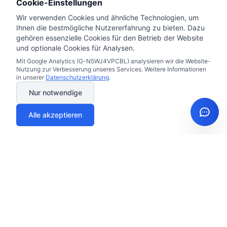
Cookie-Einstellungen
monatliche Unfallrente ab.
Wir verwenden Cookies und ähnliche Technologien, um
Ihnen die bestmögliche Nutzererfahrung zu bieten. Dazu
gehören essenzielle Cookies für den Betrieb der Website
und optionale Cookies für Analysen.
8,6 Mio.
Mit Google Analytics (G-N5WJ4VPCBL) analysieren wir die Website-
Nutzung zur Verbesserung unseres Services. Weitere Informationen
Unfälle pro Jahr in Deutschland
in unserer
Datenschutzerklärung
.
Nur notwendige
Alle akzeptieren
70%
Unfälle in Freizeit & Haushalt
ab 3 EUR
Monatlicher Beitrag