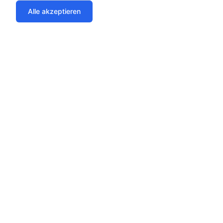
Alle akzeptieren
Ihr Vertrauen ist uns wichtig
Vergleichen Sie sicher über unsere geprüften Partner
Geprüfte Partner
SSL-verschlüsselt
Tarifcheck-Partner
256-Bit-Verschlüsselung