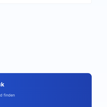
ck
d finden