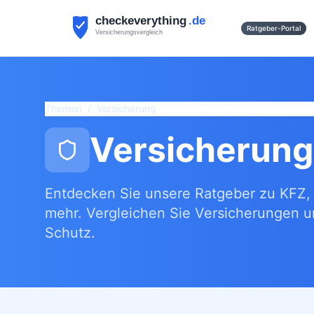
Ratgeber-Portal
Themen
/
Versicherung
Versicherun
Entdecken Sie unsere Ratgeber zu KFZ, 
mehr. Vergleichen Sie Versicherungen 
Schutz.