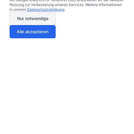
Nutzung zur Verbesserung unseres Services. Weitere Informationen
in unserer
Datenschutzerklärung
.
Nur notwendige
Alle akzeptieren
Ihr Vertrauen ist uns wichtig
Vergleichen Sie sicher über unsere geprüften Partner
Geprüfte Partner
SSL-verschlüsselt