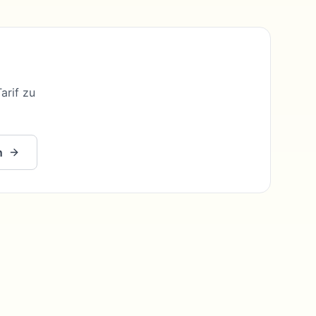
arif zu
n