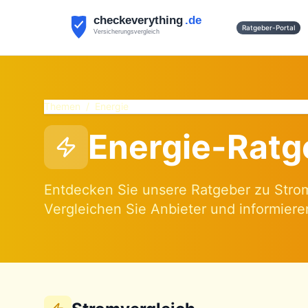
Ratgeber-Portal
Themen
/
Energie
Energie-Ratg
Entdecken Sie unsere Ratgeber zu Strom
Vergleichen Sie Anbieter und informieren