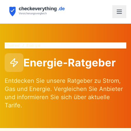
Themen
/
Energie
Energie-Ratgeber
Entdecken Sie unsere Ratgeber zu Strom,
Gas und Energie. Vergleichen Sie Anbieter
und informieren Sie sich über aktuelle
Tarife.