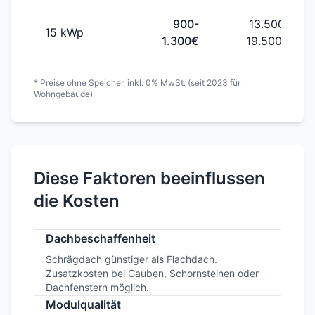
8 kWp
1.500€
12.000€
1.000-
10.000-
10 kWp
1.400€
14.000€
900-
13.500-
15 kWp
1.300€
19.500€
* Preise ohne Speicher, inkl. 0% MwSt. (seit 2023 für
Wohngebäude)
Diese Faktoren beeinflussen
die Kosten