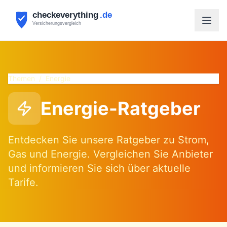
Themen
/
Energie
Energie-Ratgeber
Entdecken Sie unsere Ratgeber zu Strom,
Gas und Energie. Vergleichen Sie Anbieter
und informieren Sie sich über aktuelle
Tarife.