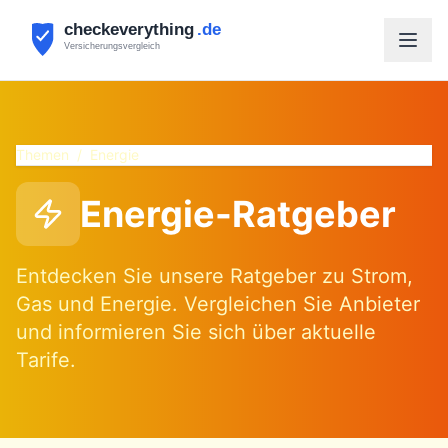
Themen
/
Energie
Energie-Ratgeber
Entdecken Sie unsere Ratgeber zu Strom,
Gas und Energie. Vergleichen Sie Anbieter
und informieren Sie sich über aktuelle
Tarife.