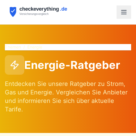
Themen
/
Energie
Energie-Ratgeber
Entdecken Sie unsere Ratgeber zu Strom,
Gas und Energie. Vergleichen Sie Anbieter
und informieren Sie sich über aktuelle
Tarife.