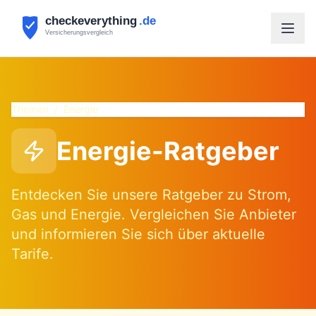
Themen
/
Energie
Energie-Ratgeber
Entdecken Sie unsere Ratgeber zu Strom,
Gas und Energie. Vergleichen Sie Anbieter
und informieren Sie sich über aktuelle
Tarife.