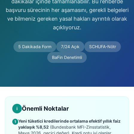
dakikalar içinde tamamlanabilir. Bu rehberde
başvuru sürecinin her aşamasını, gerekli belgeleri
ve bilmeniz gereken yasal hakları ayrıntılı olarak
açıklıyoruz.
5 Dakikada Form
7/24 Açık
SCHUFA-Nötr
BaFin Denetimli
Önemli Noktalar
i
Yeni tüketici kredilerinde ortalama efektif yıllık faiz
1
yaklaşık %8,52
(Bundesbank MFI-Zinsstatistik,
Mayıs 2026, geçici değer). Kredi notu iyi olanlar