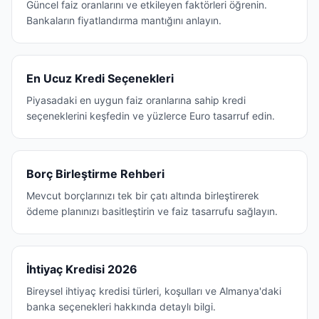
Güncel faiz oranlarını ve etkileyen faktörleri öğrenin.
Bankaların fiyatlandırma mantığını anlayın.
En Ucuz Kredi Seçenekleri
Piyasadaki en uygun faiz oranlarına sahip kredi
seçeneklerini keşfedin ve yüzlerce Euro tasarruf edin.
Borç Birleştirme Rehberi
Mevcut borçlarınızı tek bir çatı altında birleştirerek
ödeme planınızı basitleştirin ve faiz tasarrufu sağlayın.
İhtiyaç Kredisi 2026
Bireysel ihtiyaç kredisi türleri, koşulları ve Almanya'daki
banka seçenekleri hakkında detaylı bilgi.