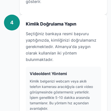
gösterir.
4
Kimlik Doğrulama Yapın
Seçtiğiniz bankaya resmi başvuru
yaptığınızda, kimliğinizi doğrulamanız
gerekmektedir. Almanya'da yaygın
olarak kullanılan iki yöntem
bulunmaktadır.
VideoIdent Yöntemi
Kimlik belgenizi webcam veya akıllı
telefon kamerası aracılığıyla canlı video
görüşmesinde göstermeniz yeterlidir.
İşlem genellikle 5-10 dakika arasında
tamamlanır. Bu yöntem hız açısından
avantajlıdır.