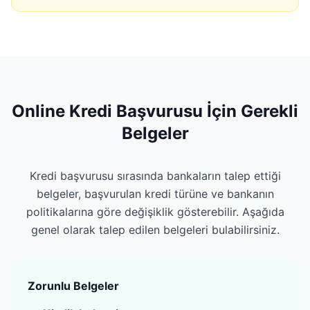
Online Kredi Başvurusu İçin Gerekli
Belgeler
Kredi başvurusu sırasında bankaların talep ettiği
belgeler, başvurulan kredi türüne ve bankanın
politikalarına göre değişiklik gösterebilir. Aşağıda
genel olarak talep edilen belgeleri bulabilirsiniz.
Zorunlu Belgeler