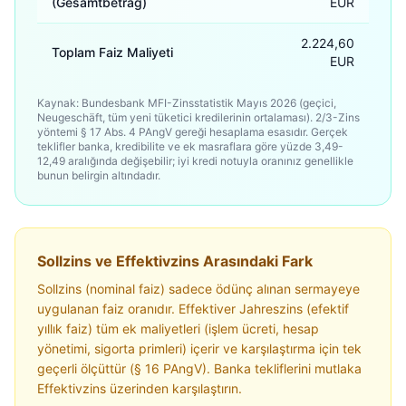
(Gesamtbetrag)
EUR
2.224,60
Toplam Faiz Maliyeti
EUR
Kaynak: Bundesbank MFI-Zinsstatistik Mayıs 2026 (geçici,
Neugeschäft, tüm yeni tüketici kredilerinin ortalaması). 2/3-Zins
yöntemi § 17 Abs. 4 PAngV gereği hesaplama esasıdır. Gerçek
teklifler banka, kredibilite ve ek masraflara göre yüzde 3,49-
12,49 aralığında değişebilir; iyi kredi notuyla oranınız genellikle
bunun belirgin altındadır.
Sollzins ve Effektivzins Arasındaki Fark
Sollzins (nominal faiz) sadece ödünç alınan sermayeye
uygulanan faiz oranıdır. Effektiver Jahreszins (efektif
yıllık faiz) tüm ek maliyetleri (işlem ücreti, hesap
yönetimi, sigorta primleri) içerir ve karşılaştırma için tek
geçerli ölçüttür (§ 16 PAngV). Banka tekliflerini mutlaka
Effektivzins üzerinden karşılaştırın.