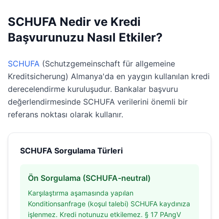
SCHUFA Nedir ve Kredi
Başvurunuzu Nasıl Etkiler?
SCHUFA
(Schutzgemeinschaft für allgemeine
Kreditsicherung) Almanya'da en yaygın kullanılan kredi
derecelendirme kuruluşudur. Bankalar başvuru
değerlendirmesinde SCHUFA verilerini önemli bir
referans noktası olarak kullanır.
SCHUFA Sorgulama Türleri
Ön Sorgulama (SCHUFA-neutral)
Karşılaştırma aşamasında yapılan
Konditionsanfrage (koşul talebi) SCHUFA kaydınıza
işlenmez. Kredi notunuzu etkilemez. § 17 PAngV