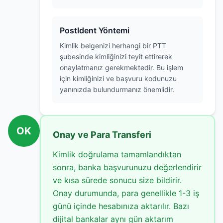
PostIdent Yöntemi
Kimlik belgenizi herhangi bir PTT
şubesinde kimliğinizi teyit ettirerek
onaylatmanız gerekmektedir. Bu işlem
için kimliğinizi ve başvuru kodunuzu
yanınızda bulundurmanız önemlidir.
OK
Onay ve Para Transferi
Kimlik doğrulama tamamlandıktan
sonra, banka başvurunuzu değerlendirir
ve kısa sürede sonucu size bildirir.
Onay durumunda, para genellikle 1-3 iş
günü içinde hesabınıza aktarılır. Bazı
dijital bankalar aynı gün aktarım