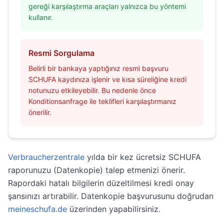
gereği karşılaştırma araçları yalnızca bu yöntemi
kullanır.
Resmi Sorgulama
Belirli bir bankaya yaptığınız resmi başvuru
SCHUFA kaydınıza işlenir ve kısa süreliğine kredi
notunuzu etkileyebilir. Bu nedenle önce
Konditionsanfrage ile teklifleri karşılaştırmanız
önerilir.
Verbraucherzentrale
yılda bir kez ücretsiz SCHUFA
raporunuzu (Datenkopie) talep etmenizi önerir.
Rapordaki hatalı bilgilerin düzeltilmesi kredi onay
şansınızı artırabilir. Datenkopie başvurusunu doğrudan
meineschufa.de
üzerinden yapabilirsiniz.