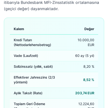
itibarıyla Bundesbank MFI-Zinsstatistik ortalamasına
(geçici değer) dayanmaktadır.
Kalem
Değer
Kredi Tutarı
10.000,00
(Nettodarlehensbetrag)
EUR
Vade (Laufzeit)
60 ay (5 yıl)
Sollzinssatz (yıllık, sabit)
8,20 %
Effektiver Jahreszins (2/3
8,52 %
yöntemi)
Aylık Taksit (Rate)
203,74 EUR
Toplam Geri Ödeme
12.224,60