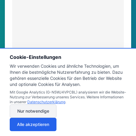
Cookie-Einstellungen
Wir verwenden Cookies und ähnliche Technologien, um
Ihnen die bestmögliche Nutzererfahrung zu bieten. Dazu
Reklam
— Partner ID: 110646 (Tarifcheck) | Komisyon alınır.
gehören essenzielle Cookies für den Betrieb der Website
Karşılaştırma BaFin denetimli aracı kurumlarla yapılır.
und optionale Cookies für Analysen.
Mit Google Analytics (G-N5WJ4VPCBL) analysieren wir die Website-
Nutzung zur Verbesserung unseres Services. Weitere Informationen
in unserer
Datenschutzerklärung
.
Nur notwendige
Alle akzeptieren
Yetkili Kaynaklar (DE-Authority-Hyperlinks)