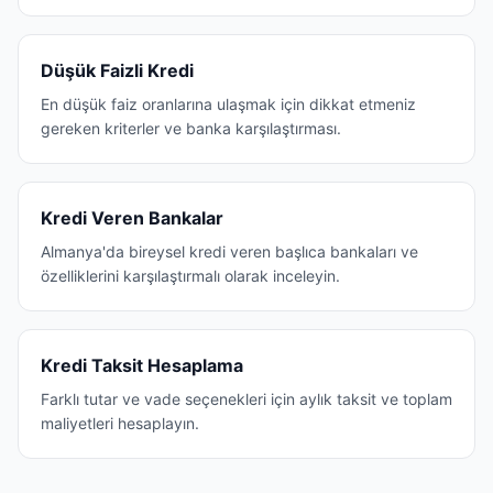
Düşük Faizli Kredi
En düşük faiz oranlarına ulaşmak için dikkat etmeniz
gereken kriterler ve banka karşılaştırması.
Kredi Veren Bankalar
Almanya'da bireysel kredi veren başlıca bankaları ve
özelliklerini karşılaştırmalı olarak inceleyin.
Kredi Taksit Hesaplama
Farklı tutar ve vade seçenekleri için aylık taksit ve toplam
maliyetleri hesaplayın.