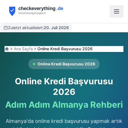
Kredi Karşılaştırma
Zuletzt aktualisiert
:
20. Juli 2026
Kredi Türleri ve Faiz Karşılaştırma
Düşük Faizli Kredi Seçenekleri
Borç Birleştirme Rehberi
Ana Sayfa
Online Kredi Başvurusu 2026
İhtiyaç Kredisi 2026
Düşük Faizli Kredi
Online Kredi Başvurusu
2026
Kredi Veren Bankalar
Kredi Taksit Hesaplama
Online Kredi Başvurusu
KFZ-Versicherung Vergleich
Kreditkarten Vergleich
2026
Kredit-Rechner
Ratenkredit Definition
Adım Adım Almanya Rehberi
Almanya'da online kredi başvurusu yapmak artık