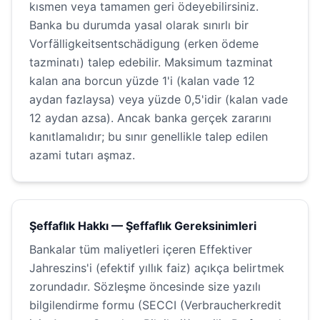
kısmen veya tamamen geri ödeyebilirsiniz.
Banka bu durumda yasal olarak sınırlı bir
Vorfälligkeitsentschädigung (erken ödeme
tazminatı) talep edebilir. Maksimum tazminat
kalan ana borcun yüzde 1'i (kalan vade 12
aydan fazlaysa) veya yüzde 0,5'idir (kalan vade
12 aydan azsa). Ancak banka gerçek zararını
kanıtlamalıdır; bu sınır genellikle talep edilen
azami tutarı aşmaz.
Şeffaflık Hakkı — Şeffaflık Gereksinimleri
Bankalar tüm maliyetleri içeren Effektiver
Jahreszins'i (efektif yıllık faiz) açıkça belirtmek
zorundadır. Sözleşme öncesinde size yazılı
bilgilendirme formu (SECCI (Verbraucherkredit