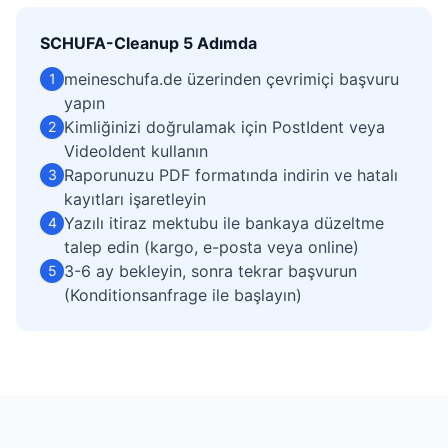
SCHUFA-Cleanup 5 Adımda
meineschufa.de üzerinden çevrimiçi başvuru
1
yapın
Kimliğinizi doğrulamak için PostIdent veya
2
VideoIdent kullanın
Raporunuzu PDF formatında indirin ve hatalı
3
kayıtları işaretleyin
Yazılı itiraz mektubu ile bankaya düzeltme
4
talep edin (kargo, e-posta veya online)
3-6 ay bekleyin, sonra tekrar başvurun
5
(Konditionsanfrage ile başlayın)