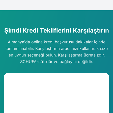
Şimdi Kredi Tekliflerini Karşılaştırın
Almanya'da online kredi başvurusu dakikalar içinde
tamamlanabilir. Karşılaştırma aracımızı kullanarak size
en uygun seçeneği bulun. Karşılaştırma ücretsizdir,
SCHUFA-nötrdür ve bağlayıcı değildir.