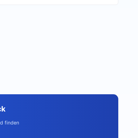
ck
d finden