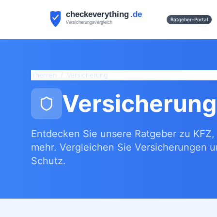
Ratgeber-Portal
Themen
/
Versicherung
Versicherun
Entdecken Sie unsere Ratgeber zu KFZ, 
mehr. Vergleichen Sie Versicherungen 
Schutz.