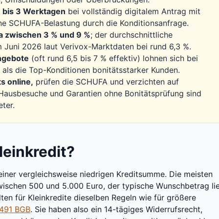
1 bis 3 Werktagen
bei vollständig digitalem Antrag mit
ne SCHUFA-Belastung durch die Konditionsanfrage.
a zwischen 3 % und 9 %
; der durchschnittliche
im Juni 2026 laut Verivox-Marktdaten bei rund 6,3 %.
ngebote
(oft rund 6,5 bis 7 % effektiv) lohnen sich bei
 als die Top-Konditionen bonitätsstarker Kunden.
s online,
prüfen die SCHUFA und verzichten auf
Hausbesuche und Garantien ohne Bonitätsprüfung sind
ter.
leinkredit?
t einer vergleichsweise niedrigen Kreditsumme. Die meisten
wischen 500 und 5.000 Euro, der typische Wunschbetrag li
lten für Kleinkredite dieselben Regeln wie für größere
 491 BGB
. Sie haben also ein 14-tägiges Widerrufsrecht,