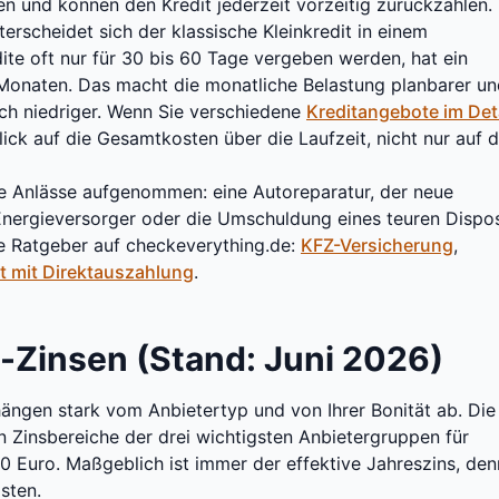
n und können den Kredit jederzeit vorzeitig zurückzahlen.
erscheidet sich der klassische Kleinkredit in einem
te oft nur für 30 bis 60 Tage vergeben werden, hat ein
 Monaten. Das macht die monatliche Belastung planbarer u
ich niedriger. Wenn Sie verschiedene
Kreditangebote im Det
ick auf die Gesamtkosten über die Laufzeit, nicht nur auf d
te Anlässe aufgenommen: eine Autoreparatur, der neue
nergieversorger oder die Umschuldung eines teuren Dispos
ne Ratgeber auf checkeverything.de:
KFZ-Versicherung
,
t mit Direktauszahlung
.
t-Zinsen (Stand: Juni 2026)
 hängen stark vom Anbietertyp und von Ihrer Bonität ab. Die
n Zinsbereiche der drei wichtigsten Anbietergruppen für
0 Euro. Maßgeblich ist immer der effektive Jahreszins, den
sten.