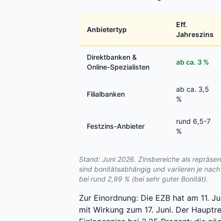
Eff.
Anbietertyp
Jahreszins
Direktbanken &
ab ca. 3 %
Online-Spezialisten
ab ca. 3,5
Filialbanken
%
rund 6,5-7
Festzins-Anbieter
%
Stand: Juni 2026. Zinsbereiche als repräsen
sind bonitätsabhängig und variieren je nach
bei rund 2,99 % (bei sehr guter Bonität).
Zur Einordnung: Die EZB hat am 11. Ju
mit Wirkung zum 17. Juni. Der Hauptref