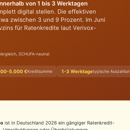
innerhalb von 1 bis 3 Werktagen
plett digital stellen. Die effektiven
etwa zwischen 3 und 9 Prozent. Im Juni
vzins für Ratenkredite laut Verivox-
Vergleich, SCHUFA-neutral
500-5.000 €
1-3 Werktage
Kreditsumme
typische Auszahlu
ro
ist in Deutschland 2026 ein gängiger Ratenkredit-
en, Umschuldungen oder Überbrückungen.