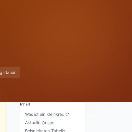
ngsdauer
Inhalt
Was ist ein Kleinkredit?
Aktuelle Zinsen
Beispielraten-Tabelle