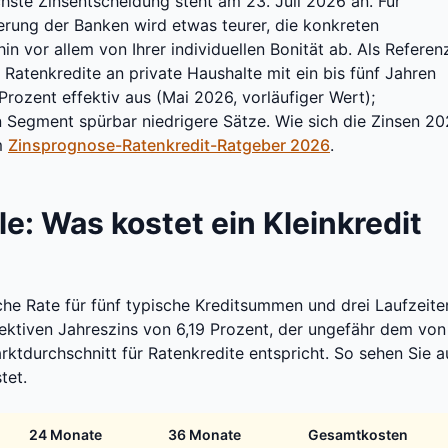
chste Zinsentscheidung steht am 23. Juli 2026 an. Für
erung der Banken wird etwas teurer, die konkreten
n vor allem von Ihrer individuellen Bonität ab. Als Referen
 Ratenkredite an private Haushalte mit ein bis fünf Jahren
Prozent effektiv aus (Mai 2026, vorläufiger Wert);
n Segment spürbar niedrigere Sätze. Wie sich die Zinsen 2
em
Zinsprognose-Ratenkredit-Ratgeber 2026
.
le: Was kostet ein Kleinkredit
che Rate für fünf typische Kreditsummen und drei Laufzeite
fektiven Jahreszins von 6,19 Prozent, der ungefähr dem von
ktdurchschnitt für Ratenkredite entspricht. So sehen Sie a
tet.
24 Monate
36 Monate
Gesamtkosten