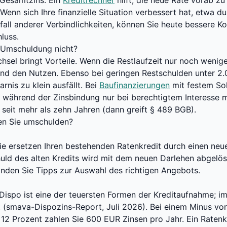
 Gesamtzins. Ein
Kreditrechner
hilft, die neue Rate vorab zu
Wenn sich Ihre finanzielle Situation verbessert hat, etwa d
all anderer Verbindlichkeiten, können Sie heute bessere Ko
luss.
e Umschuldung nicht?
chsel bringt Vorteile. Wenn die Restlaufzeit nur noch wenig
nd den Nutzen. Ebenso bei geringen Restschulden unter 2.
rnis zu klein ausfällt. Bei
Baufinanzierungen
mit festem Soll
 während der Zinsbindung nur bei berechtigtem Interesse mö
 seit mehr als zehn Jahren (dann greift
§ 489 BGB
).
en Sie umschulden?
 Sie ersetzen Ihren bestehenden Ratenkredit durch einen neu
huld des alten Kredits wird mit dem neuen Darlehen abgelö
inden Sie Tipps zur Auswahl des richtigen Angebots.
Dispo ist eine der teuersten Formen der Kreditaufnahme; im
t (smava-Dispozins-Report, Juli 2026). Bei einem Minus v
12 Prozent zahlen Sie 600 EUR Zinsen pro Jahr. Ein Raten