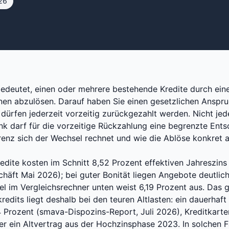
026
edeutet, einen oder mehrere bestehende Kredite durch eine
nen abzulösen. Darauf haben Sie einen gesetzlichen Anspru
dürfen jederzeit vorzeitig zurückgezahlt werden. Nicht je
ank darf für die vorzeitige Rückzahlung eine begrenzte Ent
renz sich der Wechsel rechnet und wie die Ablöse konkret a
dite kosten im Schnitt 8,52 Prozent effektiven Jahreszin
chäft Mai 2026); bei guter Bonität liegen Angebote deutlich
iel im Vergleichsrechner unten weist 6,19 Prozent aus. Das 
edits liegt deshalb bei den teuren Altlasten: ein dauerhaft
34 Prozent (smava-Dispozins-Report, Juli 2026), Kreditkarte
er ein Altvertrag aus der Hochzinsphase 2023. In solchen Fä