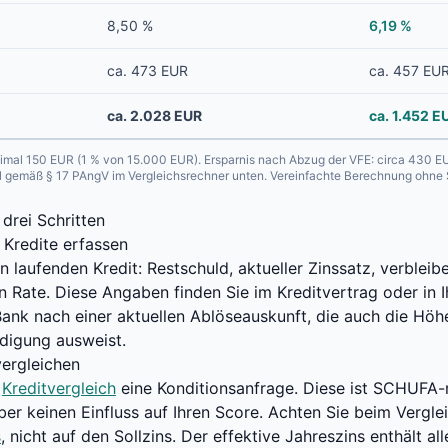
8,50 %
6,19 %
ca. 473 EUR
ca. 457 EU
ca. 2.028 EUR
ca. 1.452 E
aximal 150 EUR (1 % von 15.000 EUR). Ersparnis nach Abzug der VFE: circa 430 EU
l gemäß § 17 PAngV im Vergleichsrechner unten. Vereinfachte Berechnung ohne 
drei Schritten
 Kredite erfassen
 laufenden Kredit: Restschuld, aktueller Zinssatz, verbleib
 Rate. Diese Angaben finden Sie im Kreditvertrag oder in 
 Bank nach einer aktuellen Ablöseauskunft, die auch die Höh
ädigung ausweist.
vergleichen
m
Kreditvergleich
eine Konditionsanfrage. Diese ist SCHUFA-n
ber keinen Einfluss auf Ihren Score. Achten Sie beim Vergl
s
, nicht auf den Sollzins. Der effektive Jahreszins enthält al