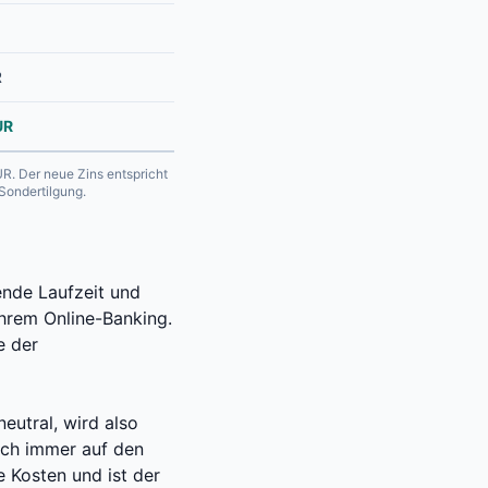
R
UR
R. Der neue Zins entspricht
Sondertilgung.
ende Laufzeit und
Ihrem Online-Banking.
e der
eutral, wird also
eich immer auf den
le Kosten und ist der