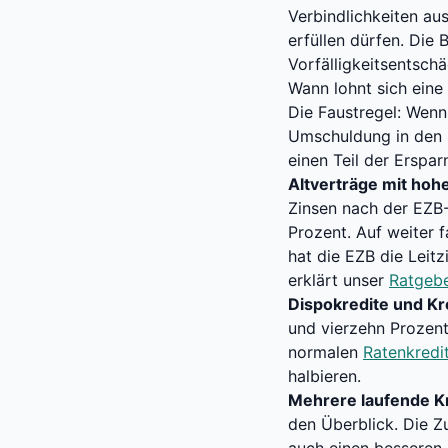
Verbindlichkeiten au
erfüllen dürfen. Die 
Vorfälligkeitsentsch
Wann lohnt sich ein
Die Faustregel: Wenn
Umschuldung in den me
einen Teil der Erspar
Altverträge mit hoh
Zinsen nach der EZB-
Prozent. Auf weiter f
hat die EZB die Leit
erklärt unser
Ratgebe
Dispokredite und Kr
und vierzehn Prozent
normalen
Ratenkredi
halbieren.
Mehrere laufende Kr
den Überblick. Die Z