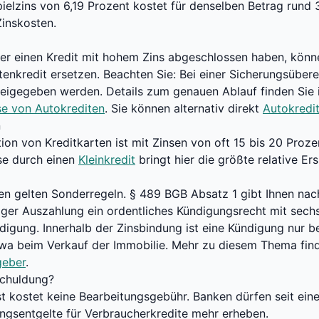
ielzins von 6,19 Prozent kostet für denselben Betrag rund 
Zinskosten.
er einen Kredit mit hohem Zins abgeschlossen haben, könn
tenkredit ersetzen. Beachten Sie: Bei einer Sicherungsübe
reigegeben werden. Details zum genauen Ablauf finden Sie
se von Autokrediten
. Sie können alternativ direkt
Autokredit
n
ion von Kreditkarten ist mit Zinsen von oft 15 bis 20 Proze
se durch einen
Kleinkredit
bringt hier die größte relative Ers
en gelten Sonderregeln.
§ 489 BGB
Absatz 1 gibt Ihnen nac
diger Auszahlung ein ordentliches Kündigungsrecht mit sech
ädigung. Innerhalb der Zinsbindung ist eine Kündigung nur b
twa beim Verkauf der Immobilie. Mehr zu diesem Thema fin
geber
.
schuldung?
st kostet keine Bearbeitungsgebühr. Banken dürfen seit ei
ngsentgelte für Verbraucherkredite mehr erheben.