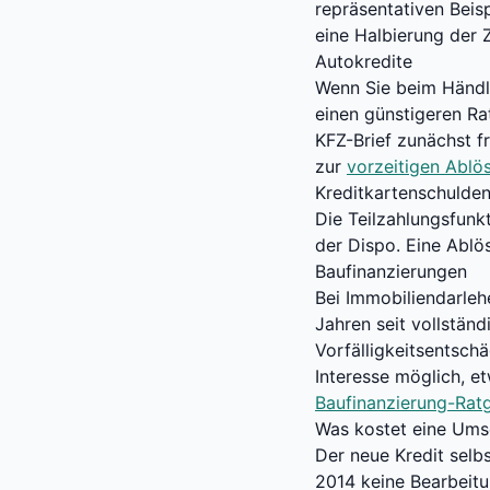
repräsentativen Beisp
eine Halbierung der 
Autokredite
Wenn Sie beim Händl
einen günstigeren Ra
KFZ-Brief zunächst f
zur
vorzeitigen Ablö
Kreditkartenschulde
Die Teilzahlungsfunkt
der Dispo. Eine Ablö
Baufinanzierungen
Bei Immobiliendarleh
Jahren seit vollstän
Vorfälligkeitsentsch
Interesse möglich, e
Baufinanzierung-Rat
Was kostet eine Um
Der neue Kredit selb
2014 keine Bearbeitu