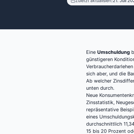
Zuletzt aktualisiert
:
21. Juli 2
Eine
Umschuldung
b
günstigeren Konditio
Verbraucherdarlehen 
sich aber, und die B
Ab welcher Zinsdiffe
unten durch.
Neue Konsumentenkre
Zinsstatistik, Neuges
repräsentative Beisp
eines Umschuldungskr
durchschnittlich 11,
15 bis 20 Prozent od