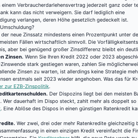
s einem Verbraucherdarlehensvertrag jederzeit ganz oder te
Bank kann das nicht verweigern. Sie darf lediglich eine
ädigung verlangen, deren Höhe gesetzlich gedeckelt ist.
e Umschuldung?
 der neue Zinssatz mindestens einen Prozentpunkt unter dem 
isten Fällen wirtschaftlich sinnvoll. Die Vorfälligkeitsent
nis, aber bei genügend großer Zinsdifferenz bleibt ein deutli
en Zinsen.
Wenn Sie Ihren Kredit 2022 oder 2023 abgeschlo
Zinswende stark gestiegen waren, zahlen Sie möglicherwei
allende Zinsen zu warten, ist allerdings keine Strategie meh
zinsen erstmals seit 2023 wieder angehoben. Was das für K
r zur EZB-Zinspolitik
.
editkartenschulden.
Der Dispozins liegt bei den meisten 
. Wer dauerhaft im Dispo steckt, zahlt mehr als doppelt so 
t
. Eine Ablöse des Dispos in einen günstigen Ratenkredit k
edite.
Wer zwei, drei oder mehr Ratenkredite gleichzeitig be
usammenfassung in einen einzigen Kredit vereinfacht die Fi