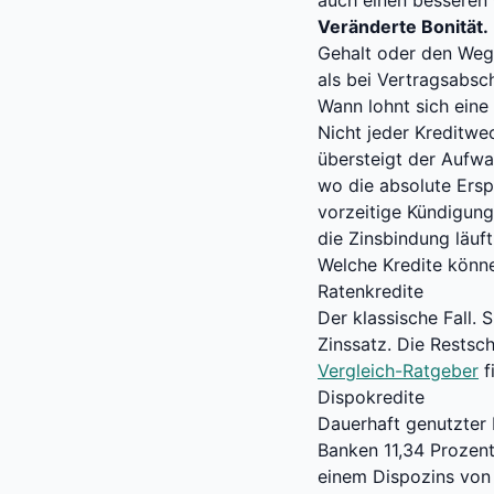
auch einen besseren
Veränderte Bonität.
Gehalt oder den Wegf
als bei Vertragsabsch
Wann lohnt sich ein
Nicht jeder Kreditwe
übersteigt der Aufwa
wo die absolute Erspa
vorzeitige Kündigung
die Zinsbindung läuft
Welche Kredite könn
Ratenkredite
Der klassische Fall.
Zinssatz. Die Restsc
Vergleich-Ratgeber
f
Dispokredite
Dauerhaft genutzter 
Banken 11,34 Prozen
einem Dispozins von 