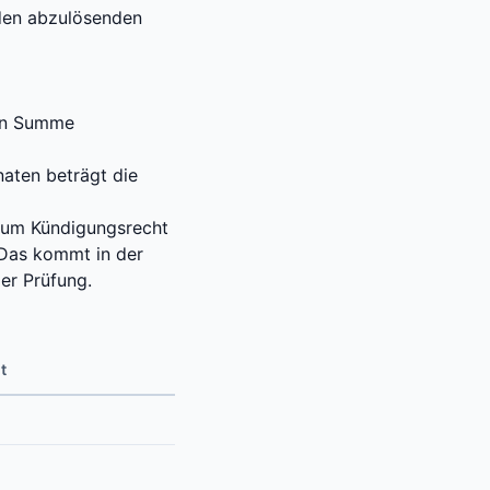
r den abzulösenden
ten Summe
naten beträgt die
 zum Kündigungsrecht
 Das kommt in der
der Prüfung.
t