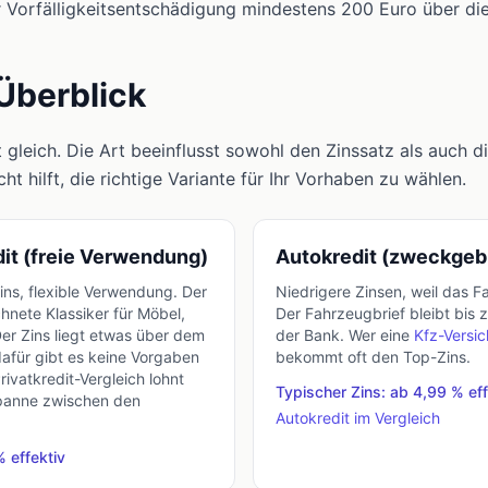
 Vorfälligkeitsentschädigung mindestens 200 Euro über die 
Überblick
t gleich. Die Art beeinflusst sowohl den Zinssatz als auch di
ht hilft, die richtige Variante für Ihr Vorhaben zu wählen.
dit (freie Verwendung)
Autokredit (zweckge
Zins, flexible Verwendung. Der
Niedrigere Zinsen, weil das Fa
chnete Klassiker für Möbel,
Der Fahrzeugbrief bleibt bis z
r Zins liegt etwas über dem
der Bank. Wer eine
Kfz-Versi
afür gibt es keine Vorgaben
bekommt oft den Top-Zins.
vatkredit-Vergleich lohnt
Typischer Zins: ab 4,99 % eff
 Spanne zwischen den
Autokredit im Vergleich
% effektiv