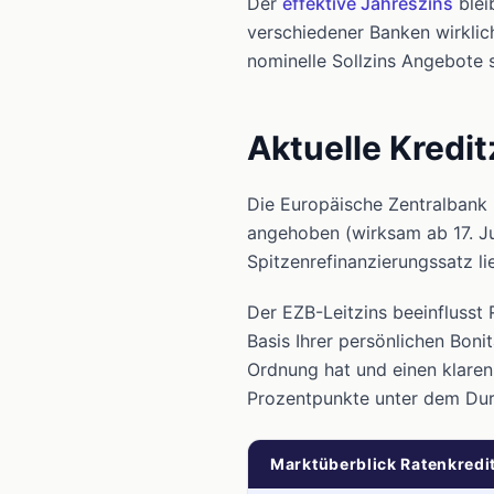
Der
effektive Jahreszins
blei
verschiedener Banken wirklic
nominelle Sollzins Angebote s
Aktuelle Kredit
Die Europäische Zentralbank 
angehoben (wirksam ab 17. Ju
Spitzenrefinanzierungssatz l
Der EZB-Leitzins beeinflusst R
Basis Ihrer persönlichen Bo
Ordnung hat und einen klare
Prozentpunkte unter dem Dur
Marktüberblick Ratenkredit