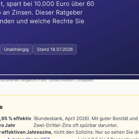
t, spart bei 10.000 Euro über 60
 an Zinsen. Dieser Ratgeber
finden und welche Rechte Sie
Unabhängig
Stand 18.07.2026
ukturierten Vergleich. Foto: Tomas Hudolin / Unsplash.
e
,95 % effektiv
(Bundesbank, April 2026). Mit guter Bonität und 
ro Jahr
Zwei-Drittel-Zins oft spürbar darunter.
n
effektiven Jahreszins
, nicht den Sollzins. Nur so sehen Sie d