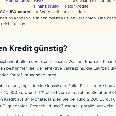
Autokredit
oder
KFZ-
) sind 0,5 bis 1 Prozentpunk
Finanzierung
Ratenkredite.
SCHUFA-neutral
. Ihr Score bleibt unverändert.
cherung können Sie in den meisten Fällen verzichten. Eine bes
reicht oft aus.
n Kredit günstig?
t sich nicht allein über den Zinssatz. Was am Ende zählt, si
ren bestimmen sie: der effektive Jahreszins, die Laufzeit 
 oder Kontoführungsgebühren.
e schaut, tappt in eine klassische Falle. Eine längere Laufz
ei 10.000 Euro und 6 % effektivem Zins zahlen Sie über 48
n Kredit auf 84 Monate, landen Sie bei rund 2.200 Euro. Für
er Tilgungsplan, Restschuld und Zinsanteil parallel ausweist.