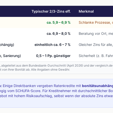
Typischer 2/3-Zins eff.
Merkmal
ca. 5,9 – 6,9 %
Schlanke Prozesse, o
ca. 6,9 – 8,0 %
Beratung vor Ort, me
abhängig)
einheitlich ca. 6 – 7 %
Gleicher Zins für al
, Sanierung)
0,5 – 1 Pp. günstiger
Sicherheit (z. B. Fa
, abgeleitet aus dem Bundesbank-Durchschnitt (April 2026) und der
vergleich.de
gt von Ihrer Bonität ab. Alle Angaben ohne Gewähr.
:
Einige Direktbanken vergeben Ratenkredite mit
bonitätsunabhän
gig vom SCHUFA-Score. Für Kreditnehmer mit durchschnittlicher Bon
bot mit hohem Risikoaufschlag, selbst wenn der absolute Zins etwas 