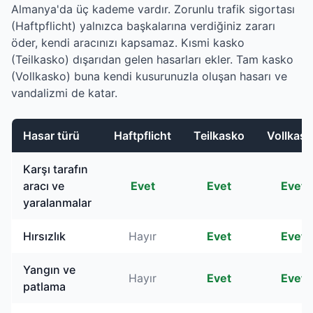
Almanya'da üç kademe vardır. Zorunlu trafik sigortası
(Haftpflicht) yalnızca başkalarına verdiğiniz zararı
öder, kendi aracınızı kapsamaz. Kısmi kasko
(Teilkasko) dışarıdan gelen hasarları ekler. Tam kasko
(Vollkasko) buna kendi kusurunuzla oluşan hasarı ve
vandalizmi de katar.
Hasar türü
Haftpflicht
Teilkasko
Vollkas
Zorunlu trafik sigortası, kısmi kasko ve tam kaskonun ka
Karşı tarafın
aracı ve
Evet
Evet
Evet
yaralanmalar
Hırsızlık
Hayır
Evet
Evet
Yangın ve
Hayır
Evet
Evet
patlama