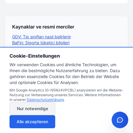
Kaynaklar ve resmi merciler
GDV: Tip sınıfları nasıl belirlenir
BaFin: Sigorta tüketici bilgileri
Verbraucherzentrale: Araç sigortası zorunluluğu
§ 1 PflVG: Sigorta zorunluluğu
Cookie-Einstellungen
§ 4 PflVG Eki: Asgari teminat tutarları
Wir verwenden Cookies und ähnliche Technologien, um
§ 8 VVG: Cayma hakkı
§ 30 PflVG: Ceza hükümleri
Ihnen die bestmögliche Nutzererfahrung zu bieten. Dazu
GDV: Tip sınıfları 2026 istatistiği
gehören essenzielle Cookies für den Betrieb der Website
Finanztip: Muafiyet ve servis bağlılığı ölçümü
und optionale Cookies für Analysen.
Araç finansmanı mı planlıyorsunuz?
Kredi karşılaştırma
Mit Google Analytics (G-N5WJ4VPCBL) analysieren wir die Website-
rehberimize
göz atın.
Nutzung zur Verbesserung unseres Services. Weitere Informationen
in unserer
Datenschutzerklärung
.
Nur notwendige
Alle akzeptieren