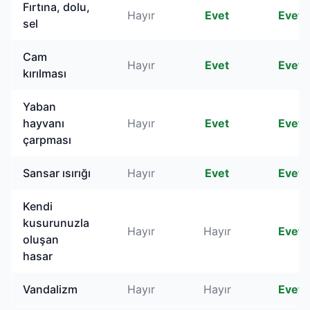
Fırtına, dolu,
Hayır
Evet
Evet
sel
Cam
Hayır
Evet
Evet
kırılması
Yaban
hayvanı
Hayır
Evet
Evet
çarpması
Sansar ısırığı
Hayır
Evet
Evet
Kendi
kusurunuzla
Hayır
Hayır
Evet
oluşan
hasar
Vandalizm
Hayır
Hayır
Evet