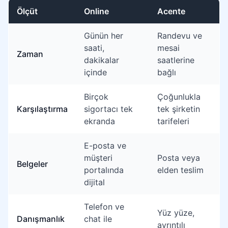
Ölçüt
Online
Acente
Online başvuru ile acente üzerinden başvurunun karşılaşt
Günün her
Randevu ve
saati,
mesai
Zaman
dakikalar
saatlerine
içinde
bağlı
Birçok
Çoğunlukla
Karşılaştırma
sigortacı tek
tek şirketin
ekranda
tarifeleri
E-posta ve
müşteri
Posta veya
Belgeler
portalında
elden teslim
dijital
Telefon ve
Yüz yüze,
Danışmanlık
chat ile
ayrıntılı