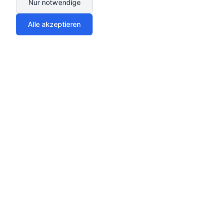
Nur notwendige
Alle akzeptieren
Güveniniz bizim için önemli
Denetlediğimiz iş ortakları üzerinden güvenle
karşılaştırın
Denetlenmiş iş ortakları
SSL şifreli
Tarifcheck iş ortağı
256 bit şifreleme