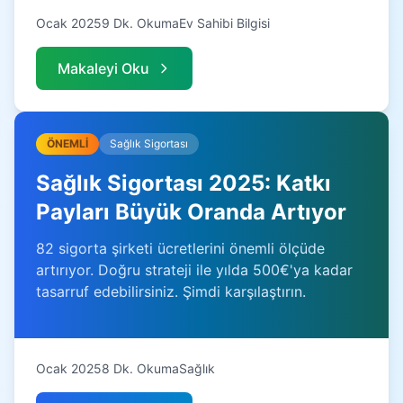
Ocak 2025
9 Dk. Okuma
Ev Sahibi Bilgisi
Makaleyi Oku
ÖNEMLİ
Sağlık Sigortası
Sağlık Sigortası 2025: Katkı
Payları Büyük Oranda Artıyor
82 sigorta şirketi ücretlerini önemli ölçüde
artırıyor. Doğru strateji ile yılda 500€'ya kadar
tasarruf edebilirsiniz. Şimdi karşılaştırın.
Ocak 2025
8 Dk. Okuma
Sağlık