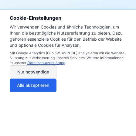
Cookie-Einstellungen
Wir verwenden Cookies und ähnliche Technologien, um
Ihnen die bestmögliche Nutzererfahrung zu bieten. Dazu
gehören essenzielle Cookies für den Betrieb der Website
und optionale Cookies für Analysen.
Mit Google Analytics (G-N5WJ4VPCBL) analysieren wir die Website-
Nutzung zur Verbesserung unseres Services. Weitere Informationen
in unserer
Datenschutzerklärung
.
Nur notwendige
Alle akzeptieren
Elektrik & Gaz Fiyatları 2025
Miles & More Kredi Kartı