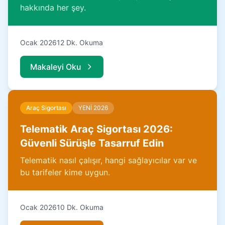
hakkında her şey.
Ocak 2026
12 Dk. Okuma
Makaleyi Oku
Araç Sigortası
YENİ 2026
Telematik Araç Sigortası 2026:
Güvenli Sürüşle Tasarruf Edin
Telematik nasıl çalışır, hangi sağlayıcılar var ve
bu tarifeler kime uygun.
Ocak 2026
10 Dk. Okuma