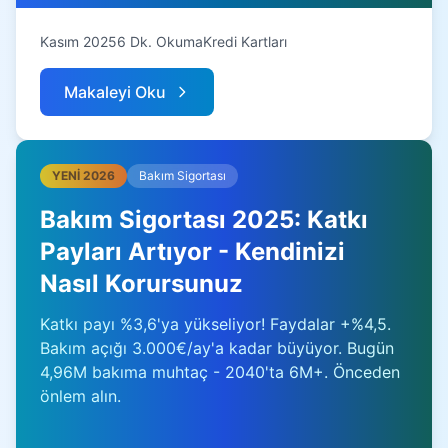
Kasım 2025
6 Dk. Okuma
Kredi Kartları
Makaleyi Oku
YENİ 2026
Bakım Sigortası
Bakım Sigortası 2025: Katkı
Payları Artıyor - Kendinizi
Nasıl Korursunuz
Katkı payı %3,6'ya yükseliyor! Faydalar +%4,5.
Bakım açığı 3.000€/ay'a kadar büyüyor. Bugün
4,96M bakıma muhtaç - 2040'ta 6M+. Önceden
önlem alın.