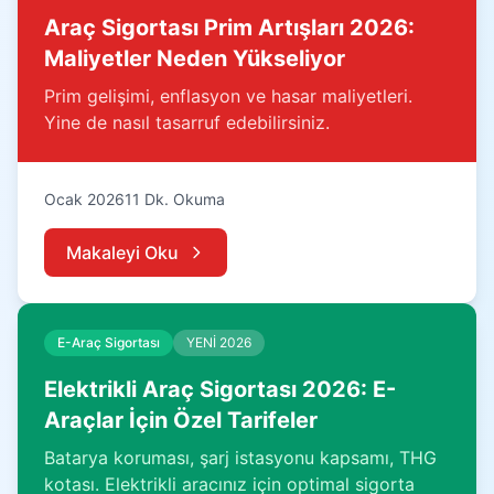
Araç Sigortası Prim Artışları 2026:
Maliyetler Neden Yükseliyor
Prim gelişimi, enflasyon ve hasar maliyetleri.
Yine de nasıl tasarruf edebilirsiniz.
Ocak 2026
11 Dk. Okuma
Makaleyi Oku
E-Araç Sigortası
YENİ 2026
Elektrikli Araç Sigortası 2026: E-
Araçlar İçin Özel Tarifeler
Batarya koruması, şarj istasyonu kapsamı, THG
kotası. Elektrikli aracınız için optimal sigorta