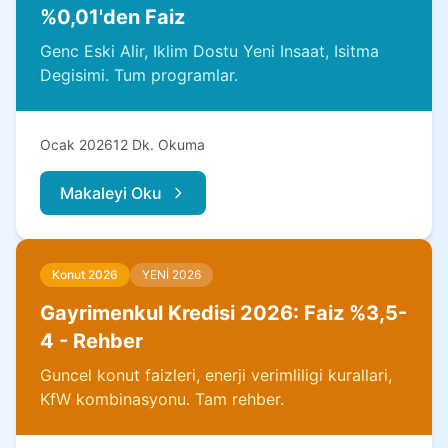
%0,01'den Faiz
Genc Eski Alir, Iklim Dostu Yeni Insaat, Isitma
Degisimi. Tum programlar.
Ocak 2026
12 Dk. Okuma
Makaleyi Oku
Konut 2026
YENİ 2026
Gayrimenkul Kredisi 2026: Faiz %3,5-
4 - Rehber
Guncel konut faizleri, enerji verimliligi kurallari,
KfW kombinasyonu. Tam rehber.