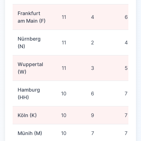
Frankfurt
11
4
6
am Main (F)
Nürnberg
11
2
4
(N)
Wuppertal
11
3
5
(W)
Hamburg
10
6
7
(HH)
Köln (K)
10
9
7
Münih (M)
10
7
7