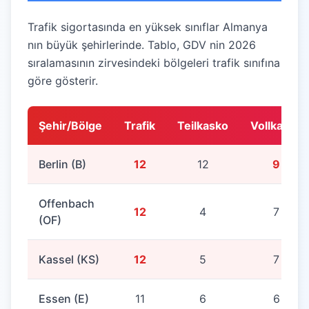
Trafik sigortasında en yüksek sınıflar Almanya
nın büyük şehirlerinde. Tablo, GDV nin 2026
sıralamasının zirvesindeki bölgeleri trafik sınıfına
göre gösterir.
Şehir/Bölge
Trafik
Teilkasko
Vollkasko
Berlin (B)
12
12
9
Offenbach
12
4
7
(OF)
Kassel (KS)
12
5
7
Essen (E)
11
6
6