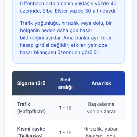
Offenbach ortalamanın yaklaşık yüzde 40
üzerinde, Elbe-Elster yüzde 30 altındaydı.
Trafik yoğunluğu, hırsızlık veya dolu, bir
bölgenin neden daha çok hasar
bildirdiğini açıklar. Ama bunlar ayrı birer
hesap girdisi değildir; etkileri yalnızca
hasar bilançosu üzerinden görülür.
Sınıf
Sigorta türü
Ana risk
aralığı
Trafik
Başkalarına
1 - 12
(Haftpflicht)
verilen zarar
Kısmi kasko
Hırsızlık, yaban
1 - 16
(Teilkasko)
hayvanı, dolu