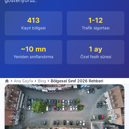
gösteriyoruz.
413
1-12
Kayıt bölgesi
Trafik sigortası
~10 mn
1 ay
Yeniden sınıflandırma
Özel fesih süresi
Ana Sayfa
Blog
Bölgesel Sınıf 2026 Rehberi