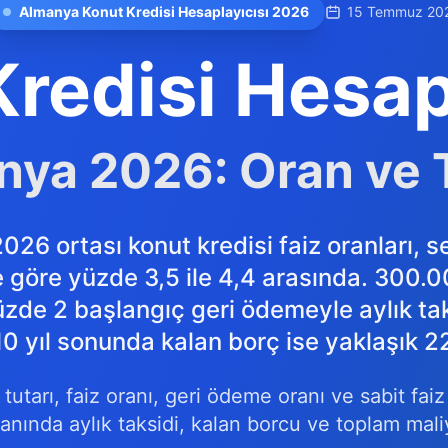
Almanya Konut Kredisi Hesaplayıcısı 2026
15 Temmuz 20
redisi Hesap
ya 2026: Oran ve 
26 ortası konut kredisi faiz oranları, se
 göre yüzde 3,5 ile 4,4 arasında. 300.00
yüzde 2 başlangıç geri ödemeyle aylık tak
10 yıl sonunda kalan borç ise yaklaşık 
tutarı, faiz oranı, geri ödeme oranı ve sabit faiz 
anında aylık taksidi, kalan borcu ve toplam maliy