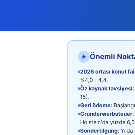
Önemli Nokt
2026 ortası konut faiz
%4,0 - 4,4.
Öz kaynak tavsiyesi:
15).
Geri ödeme:
Başlangıç
Grunderwerbsteuer:
Holstein'da yüzde 6,5
Sondertilgung:
Yılda 