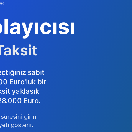
26
layıcısı
Taksit
çtiğiniz sabit
0 Euro'luk bir
sit yaklaşık
228.000 Euro.
süresini girin.
eti gösterir.