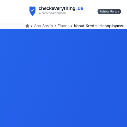
Rehber Portalı
Ana Sayfa
Finans
Konut Kredisi Hesaplayıcısı