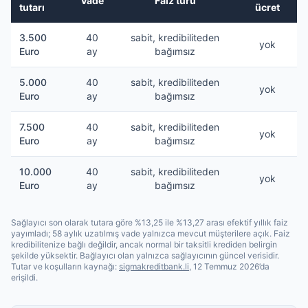
Vade
Faiz türü
tutarı
ücret
3.500
40
sabit, kredibiliteden
yok
Euro
ay
bağımsız
5.000
40
sabit, kredibiliteden
yok
Euro
ay
bağımsız
7.500
40
sabit, kredibiliteden
yok
Euro
ay
bağımsız
10.000
40
sabit, kredibiliteden
yok
Euro
ay
bağımsız
Sağlayıcı son olarak tutara göre %13,25 ile %13,27 arası efektif yıllık faiz
yayımladı; 58 aylık uzatılmış vade yalnızca mevcut müşterilere açık. Faiz
kredibilitenize bağlı değildir, ancak normal bir taksitli krediden belirgin
şekilde yüksektir. Bağlayıcı olan yalnızca sağlayıcının güncel verisidir.
Tutar ve koşulların kaynağı:
sigmakreditbank.li
, 12 Temmuz 2026’da
erişildi.