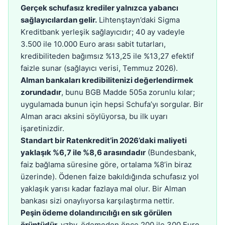
Gerçek schufasız krediler yalnızca yabancı
sağlayıcılardan gelir.
Lihtenştayn’daki Sigma
Kreditbank yerleşik sağlayıcıdır; 40 ay vadeyle
3.500 ile 10.000 Euro arası sabit tutarları,
kredibiliteden bağımsız %13,25 ile %13,27 efektif
faizle sunar (sağlayıcı verisi, Temmuz 2026).
Alman bankaları kredibilitenizi değerlendirmek
zorundadır
, bunu BGB Madde 505a zorunlu kılar;
uygulamada bunun için hepsi Schufa’yı sorgular. Bir
Alman aracı aksini söylüyorsa, bu ilk uyarı
işaretinizdir.
Standart bir Ratenkredit’in 2026’daki maliyeti
yaklaşık %6,7 ile %8,6 arasındadır
(Bundesbank,
faiz bağlama süresine göre, ortalama %8’in biraz
üzerinde). Ödenen faize bakıldığında schufasız yol
yaklaşık yarısı kadar fazlaya mal olur. Bir Alman
bankası sizi onaylıyorsa karşılaştırma nettir.
Peşin ödeme dolandırıcılığı en sık görülen
örüntüdür.
vzbv, ödemeden önce 200 ile 300 Euro