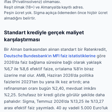
iflas (Privatinsolvenz) olmaması.
Reşit olmak (18+) ve Almanya’da kayıtlı adres.
Peşin ücret yok. Sigma açıkça ödemeden önce hiçbir ücret
almadığını belirtir.
Standart krediyle gerçek maliyet
karşılaştırması
Bir Alman bankasından alınan standart bir Ratenkredit,
Deutsche Bundesbank’ın MFI faiz istatistiklerine
göre
2026’da faiz bağlama süresine bağlı olarak yaklaşık
%6,7 ile %8,6 efektif faize, ortalama %8’in biraz
üzerine mal olur. AMB, Haziran 2026’da politika
faizlerini 2023’ten bu yana ilk kez artırdı; ana
refinansman oranı bugün %2,40, mevduat imkânı
%2,25. Schufasız bir kredi gözle görülür şekilde daha
pahalıdır: Sigma, Temmuz 2026’da %13,25 ile %13,27
arası efektif faiz yayımladı. 40 ay vadeli 5.000 Euro’luk