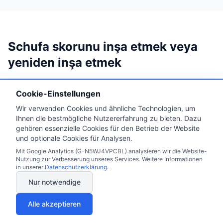
Schufa skorunu inşa etmek veya
yeniden inşa etmek
Her kredide sürekli schufasız zammı ödemek yerine,
Cookie-Einstellungen
altı ile on iki ayınızı kullanılabilir bir kredibilite profili
inşa etmeye ayırın. Bu adımlar, bankaların gerçekten
Wir verwenden Cookies und ähnliche Technologien, um
Ihnen die bestmögliche Nutzererfahrung zu bieten. Dazu
gördüğü pozitif kayıtlar oluşturur.
gehören essenzielle Cookies für den Betrieb der Website
und optionale Cookies für Analysen.
Alman banka hesabı açın
Mit Google Analytics (G-N5WJ4VPCBL) analysieren wir die Website-
1
Nutzung zur Verbesserung unseres Services. Weitere Informationen
Yoksa bir Girokonto açmak, Schufa dosyanızdaki ilk
in unserer
Datenschutzerklärung
.
kayıttır. En eski banka hesabının yaşı, yeni sistemdeki
Nur notwendige
12 kriterden biridir.
Faturalı telefon sözleşmesi alın
2
Alle akzeptieren
Faturalı bir Handyvertrag, Schufa’ya bildirilen en basit