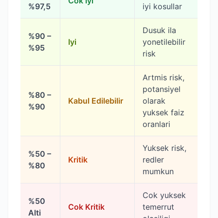
Cok Iyi
%97,5
iyi kosullar
Dusuk ila
%90 –
Iyi
yonetilebilir
%95
risk
Artmis risk,
potansiyel
%80 –
Kabul Edilebilir
olarak
%90
yuksek faiz
oranlari
Yuksek risk,
%50 –
Kritik
redler
%80
mumkun
Cok yuksek
%50
Cok Kritik
temerrut
Alti