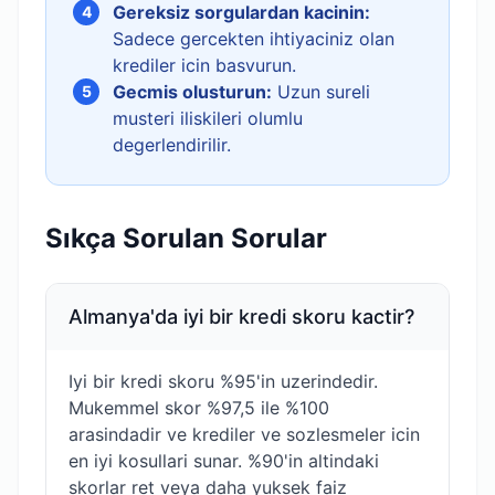
Gereksiz sorgulardan kacinin:
4
Sadece gercekten ihtiyaciniz olan
krediler icin basvurun.
Gecmis olusturun:
Uzun sureli
5
musteri iliskileri olumlu
degerlendirilir.
Sıkça Sorulan Sorular
Almanya'da iyi bir kredi skoru kactir?
Iyi bir kredi skoru %95'in uzerindedir.
Mukemmel skor %97,5 ile %100
arasindadir ve krediler ve sozlesmeler icin
en iyi kosullari sunar. %90'in altindaki
skorlar ret veya daha yuksek faiz