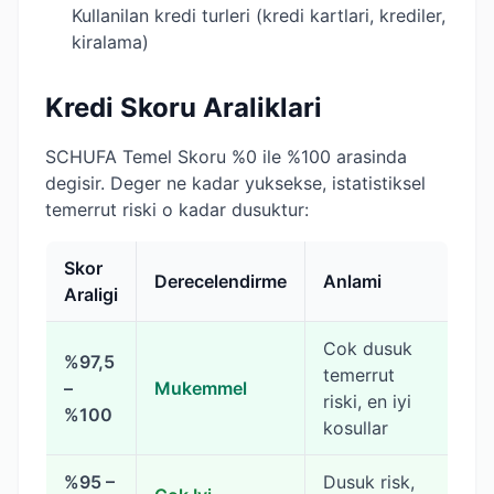
Kullanilan kredi turleri (kredi kartlari, krediler,
kiralama)
Kredi Skoru Araliklari
SCHUFA Temel Skoru %0 ile %100 arasinda
degisir. Deger ne kadar yuksekse, istatistiksel
temerrut riski o kadar dusuktur:
Skor
Derecelendirme
Anlami
Araligi
Cok dusuk
%97,5
temerrut
–
Mukemmel
riski, en iyi
%100
kosullar
%95 –
Dusuk risk,