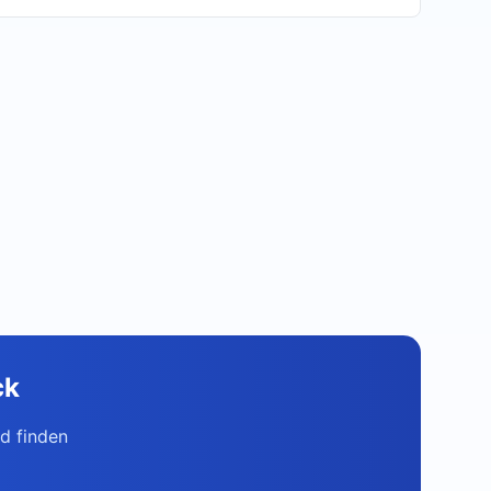
ck
d finden