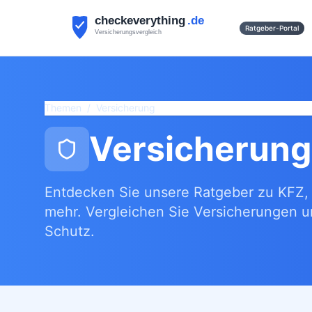
Ratgeber-Portal
Themen
/
Versicherung
Versicherun
Entdecken Sie unsere Ratgeber zu KFZ, 
mehr. Vergleichen Sie Versicherungen 
Schutz.