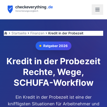
Kreditvergleich Ratgeber
Kreditrechner
5.000 Euro Kredit
Startseite
Finanzen
Kredit in der Probezeit
10.000 Euro Kredit
Kredit aufnehmen 2026
Ratgeber 2026
Kredit-Umschuldung
Sondertilgung berechnen
Kredit in der Probezeit
Kredit für Selbstständige
Kredit mit direkter Auszahlung
Rechte, Wege,
Kredit für Rentner
Beamtenkredit Vergleich
SCHUFA-Workflow
Effektiver Jahreszins
English: Loan During Probation
Türkçe: Deneme Sürecinde Kredi
Ein Kredit in der Probezeit ist eine der
kniffligsten Situationen für Arbeitnehmer und