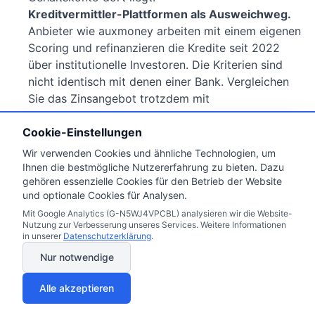
Kreditvermittler-Plattformen als Ausweichweg.
Anbieter wie auxmoney arbeiten mit einem eigenen
Scoring und refinanzieren die Kredite seit 2022
über institutionelle Investoren. Die Kriterien sind
nicht identisch mit denen einer Bank. Vergleichen
Sie das Zinsangebot trotzdem mit
Bankkonditionen, bevor Sie unterschreiben.
Cookie-Einstellungen
Nach der Probezeit mit der stärksten Akte
beantragen.
Drei Gehaltsabrechnungen aus der
Wir verwenden Cookies und ähnliche Technologien, um
Zeit nach der Probezeit, eine
Ihnen die bestmögliche Nutzererfahrung zu bieten. Dazu
gehören essenzielle Cookies für den Betrieb der Website
Arbeitgeberbescheinigung, eine saubere SCHUFA-
und optionale Cookies für Analysen.
Auskunft und idealerweise ein kleiner Puffer. Ein
Mit Google Analytics (G-N5WJ4VPCBL) analysieren wir die Website-
einziger sauberer Antrag schlägt fünf überstürzte.
Nutzung zur Verbesserung unseres Services. Weitere Informationen
in unserer
Datenschutzerklärung
.
Nur notwendige
Alle akzeptieren