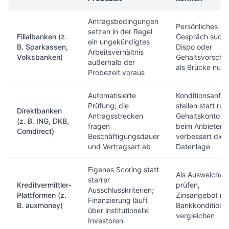
Antragsbedingungen
Persönliches
setzen in der Regel
Filialbanken (z.
Gespräch suche
ein ungekündigtes
B. Sparkassen,
Dispo oder
Arbeitsverhältnis
Volksbanken)
Gehaltsvorschu
außerhalb der
als Brücke nutz
Probezeit voraus
Automatisierte
Konditionsanfr
Prüfung; die
stellen statt rat
Direktbanken
Antragsstrecken
Gehaltskonto
(z. B. ING, DKB,
fragen
beim Anbieter
Comdirect)
Beschäftigungsdauer
verbessert die
und Vertragsart ab
Datenlage
Eigenes Scoring statt
Als Ausweichw
starrer
Kreditvermittler-
prüfen,
Ausschlusskriterien;
Plattformen (z.
Zinsangebot mi
Finanzierung läuft
B. auxmoney)
Bankkonditione
über institutionelle
vergleichen
Investoren